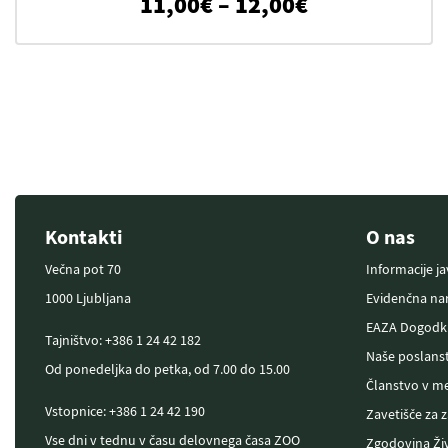
Cenovni razp
11,00
€
–
12,00
€
Kontakti
O nas
Večna pot 70
Informacije j
1000 Ljubljana
Evidenčna nar
EAZA Dogodk
Tajništvo: +386 1 24 42 182
Naše poslans
Od ponedeljka do petka, od 7.00 do 15.00
Članstvo v m
Vstopnice: +386 1 24 42 190
Zavetišče za 
Vse dni v tednu v času delovnega časa ZOO
Zgodovina Živ