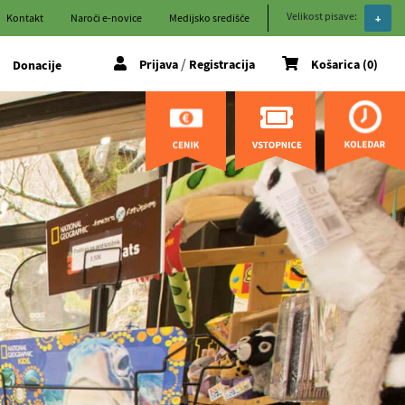
Velikost pisave:
Kontakt
Naroči e-novice
Medijsko središče
+
/
Prijava
Registracija
Košarica (0)
Donacije