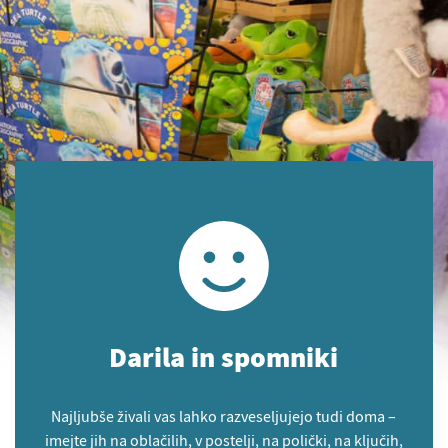
Darila in spomniki
Najljubše živali vas lahko razveseljujejo tudi doma –
imejte jih na oblačilih, v postelji, na polički, na ključih,