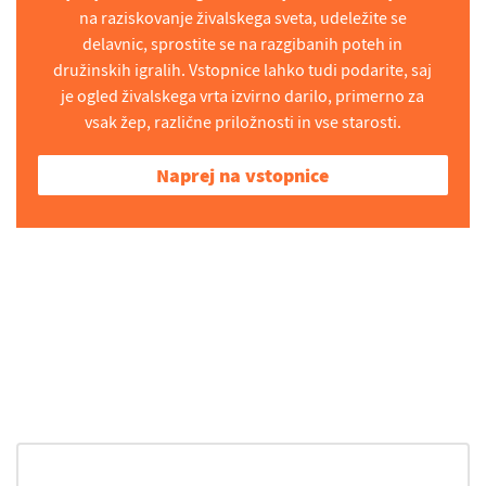
na raziskovanje živalskega sveta, udeležite se
delavnic, sprostite se na razgibanih poteh in
družinskih igralih. Vstopnice lahko tudi podarite, saj
je ogled živalskega vrta izvirno darilo, primerno za
vsak žep, različne priložnosti in vse starosti.
Naprej na vstopnice