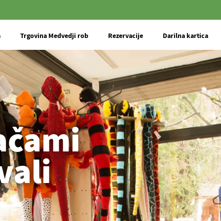
a
Trgovina Medvedji rob
Rezervacije
Darilna kartica
račami
vali