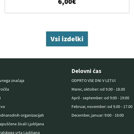
on: od 11,00€ do 12,00€
6,00
€
Vsi izdelki
Delovni čas
avnega značaja
ODPRTO VSE DNI V LETU!
očila
Marec, oktober: od 9.00 - 18.00
i
April - september: od 9:00 - 19:00
tvo
Februar, november: od 9.00 - 17.00
ednarodnih organizacijah
December, januar: 9:00 - 16:00
zapuščene živali Ljubljana
alskega vrta Ljubljana