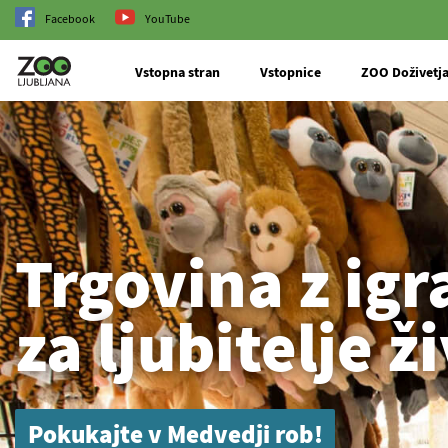
Facebook
YouTube
Vstopna stran
Vstopnice
ZOO Doživetj
Trgovina z ig
za ljubitelje ži
Pokukajte v Medvedji rob!