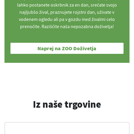
lahko postanete oskrbnik za en dan, srečate svojo
najljubšo žival, praznujete rojstni dan, uživate v
vodenem ogledu ali pa v gozdu med živalmi celo
prenočite. Raziščite naša nepozabna doživetja!
Naprej na ZOO Doživetja
Iz naše trgovine