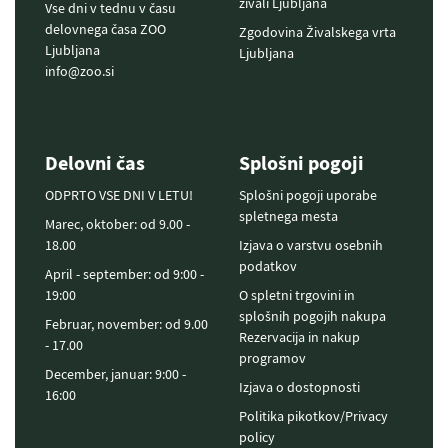
živali Ljubljana
Vse dni v tednu v času
delovnega časa ZOO
Zgodovina Živalskega vrta
Ljubljana
Ljubljana
info@zoo.si
Delovni čas
Splošni pogoji
ODPRTO VSE DNI V LETU!
Splošni pogoji uporabe
spletnega mesta
Marec, oktober: od 9.00 -
18.00
Izjava o varstvu osebnih
podatkov
April - september: od 9:00 -
19:00
O spletni trgovini in
splošnih pogojih nakupa
Februar, november: od 9.00
Rezervacija in nakup
- 17.00
programov
December, januar: 9:00 -
Izjava o dostopnosti
16:00
Politika pikotkov/Privacy
policy