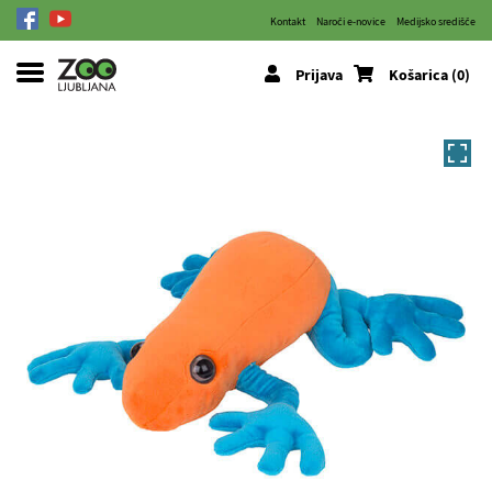
Kontakt
Naroči e-novice
Medijsko središče
Prijava
Košarica (0)