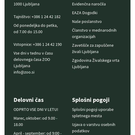
1000 Ljubljana
Evidenčna naročila
EAZA Dogodki
Tajništvo: +386 1 24 42 182
Naše poslanstvo
Od ponedeljka do petka,
Članstvo v mednarodnih
od 7.00 do 15.00
organizacijah
Vstopnice: +386 1 24 42 190
Zavetišče za zapuščene
živali Ljubljana
Vse dni v tednu v času
delovnega časa ZOO
Zgodovina Živalskega vrta
Ljubljana
Ljubljana
info@zoo.si
Delovni čas
Splošni pogoji
ODPRTO VSE DNI V LETU!
Splošni pogoji uporabe
spletnega mesta
Marec, oktober: od 9.00 -
18.00
Izjava o varstvu osebnih
podatkov
April - september: od 9:00 -