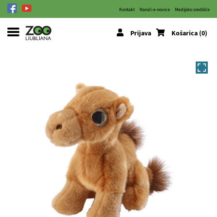
Kontakt
Naroči e-novice
Medijsko središče
Prijava
Košarica (0)