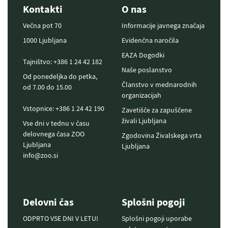
Kontakti
O nas
Večna pot 70
Informacije javnega značaja
1000 Ljubljana
Evidenčna naročila
EAZA Dogodki
Tajništvo: +386 1 24 42 182
Naše poslanstvo
Od ponedeljka do petka,
Članstvo v mednarodnih
od 7.00 do 15.00
organizacijah
Vstopnice: +386 1 24 42 190
Zavetišče za zapuščene
živali Ljubljana
Vse dni v tednu v času
delovnega časa ZOO
Zgodovina Živalskega vrta
Ljubljana
Ljubljana
info@zoo.si
Delovni čas
Splošni pogoji
ODPRTO VSE DNI V LETU!
Splošni pogoji uporabe