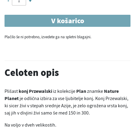
-
+
V košarico
Plačilo še ni potrebno, izvedete ga na spletni blagajni.
Celoten opis
Plišast
konj Przewalski
iz kolekcije
Plan
znamke
Nature
Planet
je odlična izbira za vse ljubitelje konj. Konj Przewalski,
ki sicer živi v stepah srednje Azije, je zelo ogrožena vrsta konj,
saj jih v divjini živi samo še med 150 in 300.
Na voljo v dveh velikostih.