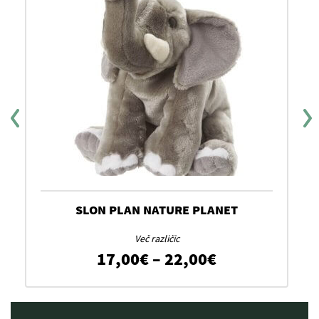
SLON PLAN NATURE PLANET
Več različic
razpon: od 13,00€ do 22,00€
Cenovni razp
17,00
€
–
22,00
€