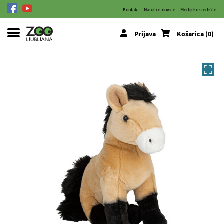
Kontakt
Naroči e-novice
Medijsko središče
Prijava
Košarica (0)